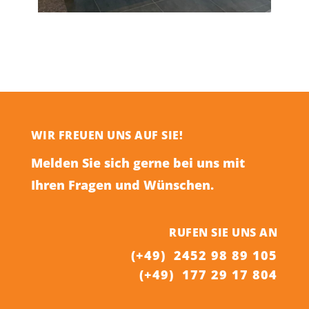
WIR FREUEN UNS AUF SIE!
Melden Sie sich gerne bei uns mit
Ihren Fragen und Wünschen.
RUFEN SIE UNS AN
(+49) 2452 98 89 105
(+49) 177 29 17 804