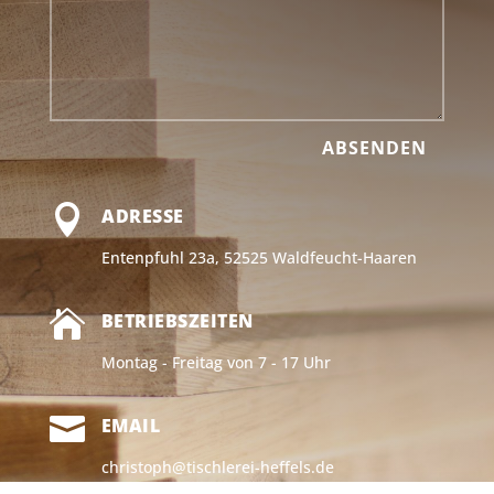
ABSENDEN

ADRESSE
Entenpfuhl 23a, 52525 Waldfeucht-Haaren

BETRIEBSZEITEN
Montag - Freitag von 7 - 17 Uhr

EMAIL
christoph@tischlerei-heffels.de